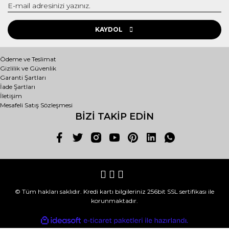
PERUK
KAYDOL
ŞAPKA
TAÇLAR
Ödeme ve Teslimat
Gizlilik ve Güvenlik
Garanti Şartları
YÜZ BOYAMA SETİ
İade Şartları
İletişim
Mesafeli Satış Sözleşmesi
BİZİ TAKİP EDİN
© Tüm hakları saklıdır. Kredi kartı bilgileriniz 256bit SSL sertifikası ile
korunmaktadır.
ile
ideasoft
e-