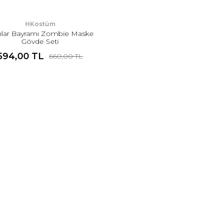
HKostüm
ılar Bayramı Zombie Maske
Gövde Seti
594,00 TL
660,00 TL