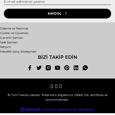
KAYDOL
Ödeme ve Teslimat
Gizlilik ve Güvenlik
Garanti Şartları
İade Şartları
İletişim
Mesafeli Satış Sözleşmesi
BİZİ TAKİP EDİN
© Tüm hakları saklıdır. Kredi kartı bilgileriniz 256bit SSL sertifikası ile
korunmaktadır.
ile
ideasoft
e-
hazırlandı.
ticaret