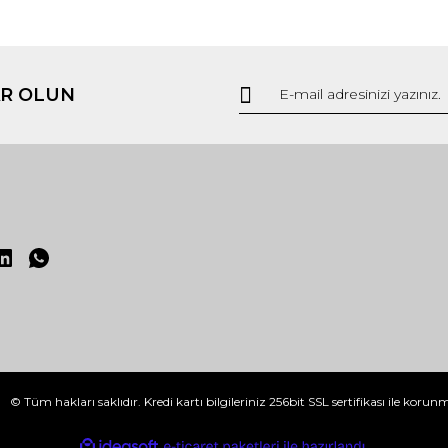
R OLUN
© Tüm hakları saklıdır. Kredi kartı bilgileriniz 256bit SSL sertifikası ile korun
ile
ideasoft
e-