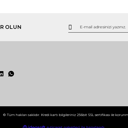
R OLUN
© Tüm hakları saklıdır. Kredi kartı bilgileriniz 256bit SSL sertifikası ile korun
ile
ideasoft
e-