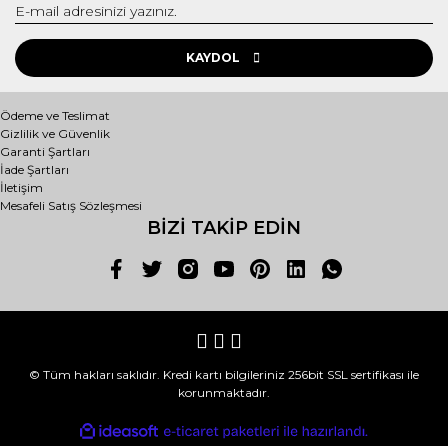
PERUK
KAYDOL
ŞAPKA
TAÇLAR
Ödeme ve Teslimat
Gizlilik ve Güvenlik
Garanti Şartları
YÜZ BOYAMA SETİ
İade Şartları
İletişim
Mesafeli Satış Sözleşmesi
BİZİ TAKİP EDİN
© Tüm hakları saklıdır. Kredi kartı bilgileriniz 256bit SSL sertifikası ile
korunmaktadır.
ile
ideasoft
e-