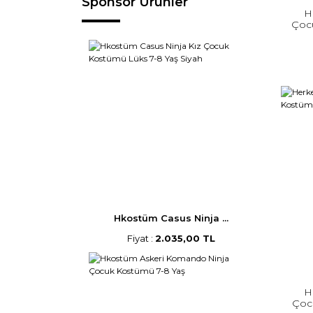
Sponsor Ürünler
H
Çoc
Hkostüm Casus Ninja ...
Fiyat :
2.035,00 TL
H
Çoc