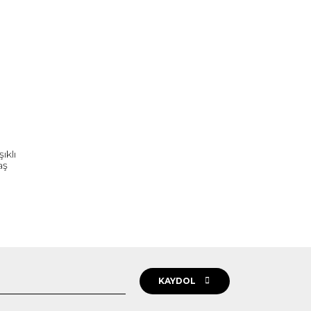
ıklı
aş
KAYDOL