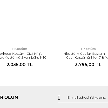
HKostüm
HKostüm
erkese Kostüm Gizli Ninja
Hkostüm Cadılar Bayramı Iş
uk Kostümü Siyah Lüks 9-10
Cadı Kostümü Mor 7-8 Y
Yaş
2.035,00 TL
3.795,00 TL
R OLUN