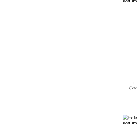
H
Çoc