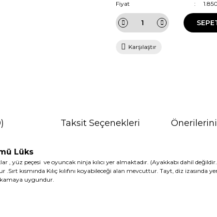
Fiyat
1.85
SEPE
Karşılaştır
)
Taksit Seçenekleri
Önerilerin
tümü Lüks
lı Kolluklar , yüz peçesi ve oyuncak ninja kılıcı yer almak
Sırt kısmında Kılıç kılıfını koyabileceği alan mevcuttur. Tayt, diz izasında yer 
e yıkamaya uygundur.