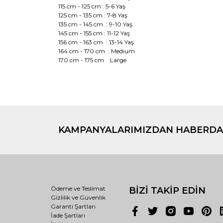
115 cm - 125 cm : 5-6 Yaş
125 cm - 135 cm : 7-8 Yaş
135 cm - 145 cm : 9-10 Yaş
145 cm - 155 cm : 11-12 Yaş
156 cm - 163 cm : 13-14 Yaş
164 cm - 170 cm : Medium
170 cm - 175 cm :Large
Bu ürünün fiyat bilgisi, resim, ürün açıklamaların
Beyaz
Görüş ve önerileriniz için teşekkür ederiz.
KAMPANYALARIMIZDAN HABERDA
Ürün resmi kalitesiz, bozuk veya görüntülenemiyo
Ürün açıklamasında eksik bilgiler bulunuyor.
Ürün bilgilerinde hatalar bulunuyor.
Ürün fiyatı diğer sitelerden daha pahalı.
Bu ürüne benzer farklı alternatifler olmalı.
Ödeme ve Teslimat
BİZİ TAKİP EDİN
Gizlilik ve Güvenlik
Garanti Şartları
İade Şartları