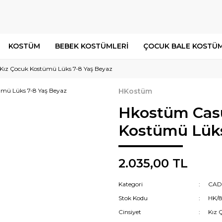
KOSTÜM
BEBEK KOSTÜMLERİ
ÇOCUK BALE KOSTÜM
Kız Çocuk Kostümü Lüks 7-8 Yaş Beyaz
HKostüm
Hkostüm Casu
Kostümü Lüks
2.035,00 TL
Kategori
CAD
Stok Kodu
HK/8
Cinsiyet
Kız 