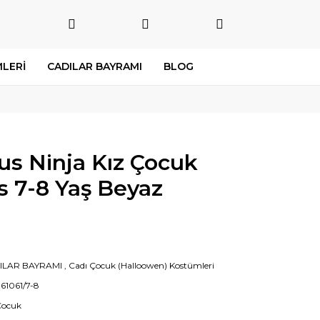
LERİ
CADILAR BAYRAMI
BLOG
s Ninja Kız Çocuk
 7-8 Yaş Beyaz
ILAR BAYRAMI
,
Cadı Çocuk (Halloowen) Kostümleri
61061/7-8
Çocuk