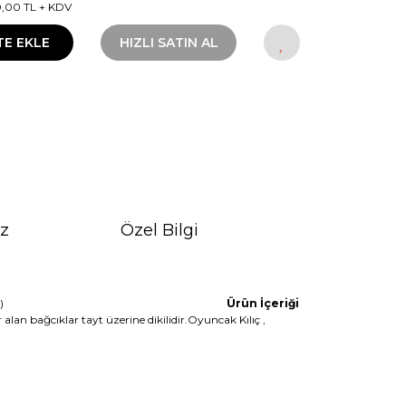
0,00 TL + KDV
TE EKLE
HIZLI SATIN AL
iz
Özel Bilgi
tadır. (Ayakkabı dahil değildir.)
Ürün İçeriği
alan bağcıklar tayt üzerine dikilidir.Oyuncak Kılıç ,