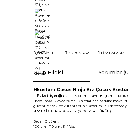
TAVSİYE ET
YORUM YAZ
FİYAT ALARMI
Ürün Bilgisi
Yorumlar (0
Hkostüm Casus Ninja Kız Çocuk Kos
Paket İçeriği :
Ninja Kostüm , Tayt , Bağlama
:
Kostümde , Gövde ve etek kısımlarında baskılar mevcuttur .
güvenli bir şekilde kullanılabilinir. Kostüm , 30 dereced
Üretici :
Herkese Kostüm (%100 YERLİ ÜRÜN)
Beden Ölçüleri :
100 cm - 110 cm : 3-4 Yaş