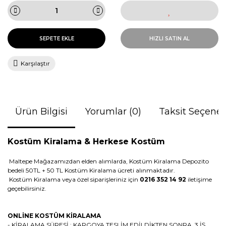
SEPETE EKLE
HIZLI SATIN AL
Karşılaştır
Ürün Bilgisi
Yorumlar (0)
Taksit Seçenek
Kostüm Kiralama &
Herkese Kostüm
Maltepe Mağazamızdan elden alımlarda, Kostüm Kiralama Depozito
bedeli 50TL + 50 TL Kostüm Kiralama ücreti alınmaktadır.
Kostüm Kiralama veya özel siparişleriniz için
0216 352 14 92
iletişime
geçebilirsiniz.
ONLİNE KOSTÜM KİRALAMA
- KİRALAMA SÜRESİ : KARGOYA TESLİM EDİLDİKTEN SONRA 3 İŞ