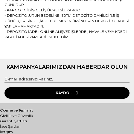
GÜNÜDÜR.
- KARGO : GİDİŞ-GELİŞ ÜCRETSİZ KARGO.
- DEPOZİTO :ÜRÜN BEDELİNE (50TL) DEPOZİTO DAHİLDİR.5 İŞ
GÜNÜ İÇERİSİNDE ,İADE EDİLMEYEN ÜRÜNLERİN DEPOZİTO İADESİ
YAPILAMAMAKTADIR.
- DEPOZİTO İADE : ONLİNE ALIŞVERİŞLERDE , HAVALE VEYA KREDİ
KARTI İADESİ YAPILABİLMEKTEDİR.
Bu ürünün fiyat bilgisi, resim, ürün açıklamalarında ve diğer
konularda yetersiz gördüğünüz noktaları öneri formunu
Bu ürüne ilk yorumu siz yapın!
kullanarak tarafımıza iletebilirsiniz.
KAMPANYALARIMIZDAN HABERDAR OLUN
Görüş ve önerileriniz için teşekkür ederiz.
Yorum Yaz
Ürün resmi kalitesiz, bozuk veya görüntülenemiyor.
Ürün açıklamasında eksik bilgiler bulunuyor.
KAYDOL
Ürün bilgilerinde hatalar bulunuyor.
Ürün fiyatı diğer sitelerden daha pahalı.
Ödeme ve Teslimat
Gizlilik ve Güvenlik
Bu ürüne benzer farklı alternatifler olmalı.
Garanti Şartları
İade Şartları
İletişim