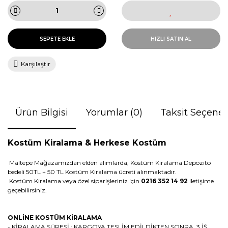
SEPETE EKLE
HIZLI SATIN AL
Karşılaştır
Ürün Bilgisi
Yorumlar (0)
Taksit Seçenek
Kostüm Kiralama &
Herkese Kostüm
Maltepe Mağazamızdan elden alımlarda, Kostüm Kiralama Depozito
bedeli 50TL + 50 TL Kostüm Kiralama ücreti alınmaktadır.
Kostüm Kiralama veya özel siparişleriniz için
0216 352 14 92
iletişime
geçebilirsiniz.
ONLİNE KOSTÜM KİRALAMA
- KİRALAMA SÜRESİ : KARGOYA TESLİM EDİLDİKTEN SONRA 3 İŞ