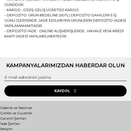
GÜNÜDÜR.
- KARGO : GİDİŞ-GELİŞ ÜCRETSİZ KARGO.
- DEPOZİTO :ÜRÜN BEDELİNE (50TL) DEPOZİTO DAHİLDİR.5 İŞ
GÜNÜ İÇERİSİNDE ,İADE EDİLMEYEN ÜRÜNLERİN DEPOZİTO İADESİ
YAPILAMAMAKTADIR.
- DEPOZİTO İADE : ONLİNE ALIŞVERİŞLERDE , HAVALE VEYA KREDİ
KARTI İADESİ YAPILABİLMEKTEDİR.
Bu ürünün fiyat bilgisi, resim, ürün açıklamalarında ve diğer
konularda yetersiz gördüğünüz noktaları öneri formunu
Bu ürüne ilk yorumu siz yapın!
kullanarak tarafımıza iletebilirsiniz.
KAMPANYALARIMIZDAN HABERDAR OLUN
Görüş ve önerileriniz için teşekkür ederiz.
Yorum Yaz
Ürün resmi kalitesiz, bozuk veya görüntülenemiyor.
Ürün açıklamasında eksik bilgiler bulunuyor.
KAYDOL
Ürün bilgilerinde hatalar bulunuyor.
Ürün fiyatı diğer sitelerden daha pahalı.
Ödeme ve Teslimat
Gizlilik ve Güvenlik
Bu ürüne benzer farklı alternatifler olmalı.
Garanti Şartları
İade Şartları
İletişim