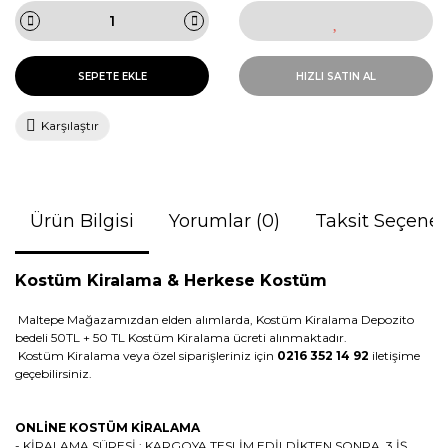
SEPETE EKLE
HIZLI SATIN AL
Karşılaştır
Ürün Bilgisi
Yorumlar (0)
Taksit Seçenek
Kostüm Kiralama &
Herkese Kostüm
Maltepe Mağazamızdan elden alımlarda, Kostüm Kiralama Depozito
bedeli 50TL + 50 TL Kostüm Kiralama ücreti alınmaktadır.
Kostüm Kiralama veya özel siparişleriniz için
0216 352 14 92
iletişime
geçebilirsiniz.
ONLİNE KOSTÜM KİRALAMA
- KİRALAMA SÜRESİ : KARGOYA TESLİM EDİLDİKTEN SONRA 3 İŞ