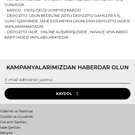
GÜNÜDÜR.
- KARGO : GİDİŞ-GELİŞ ÜCRETSİZ KARGO.
- DEPOZİTO :ÜRÜN BEDELİNE (50TL) DEPOZİTO DAHİLDİR.5 İŞ
GÜNÜ İÇERİSİNDE ,İADE EDİLMEYEN ÜRÜNLERİN DEPOZİTO İADESİ
YAPILAMAMAKTADIR.
- DEPOZİTO İADE : ONLİNE ALIŞVERİŞLERDE , HAVALE VEYA KREDİ
KARTI İADESİ YAPILABİLMEKTEDİR.
Bu ürünün fiyat bilgisi, resim, ürün açıklamalarında ve diğer
konularda yetersiz gördüğünüz noktaları öneri formunu
Bu ürüne ilk yorumu siz yapın!
kullanarak tarafımıza iletebilirsiniz.
KAMPANYALARIMIZDAN HABERDAR OLUN
Görüş ve önerileriniz için teşekkür ederiz.
Yorum Yaz
Ürün resmi kalitesiz, bozuk veya görüntülenemiyor.
Ürün açıklamasında eksik bilgiler bulunuyor.
KAYDOL
Ürün bilgilerinde hatalar bulunuyor.
Ürün fiyatı diğer sitelerden daha pahalı.
Ödeme ve Teslimat
Gizlilik ve Güvenlik
Bu ürüne benzer farklı alternatifler olmalı.
Garanti Şartları
İade Şartları
İletişim