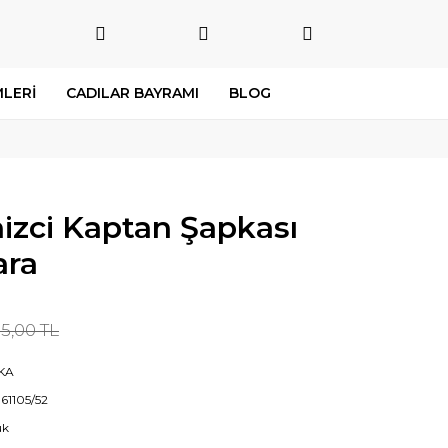
LERİ
CADILAR BAYRAMI
BLOG
zci Kaptan Şapkası
ara
5,00 TL
KA
61105/52
uk