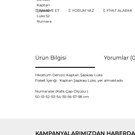
TAVSİYE ET
YORUM YAZ
FİYAT ALARMI
Ürün Bilgisi
Yorumlar (0
Hkostüm Denizci Kaptan Şapkası Lüks
Paket İçeriği :
Kaptan Şapkası Lüks
,
yer almaktadır.
Numaralar (Kafa Çap Ölçüsü ):
50-51-52-53-54-55-56-57-58 cm
Bu ürünün fiyat bilgisi, resim, ürün açıklamaların
Beyaz
Görüş ve önerileriniz için teşekkür ederiz.
KAMPANYALARIMIZDAN HABERDA
Ürün resmi kalitesiz, bozuk veya görüntülenemiyo