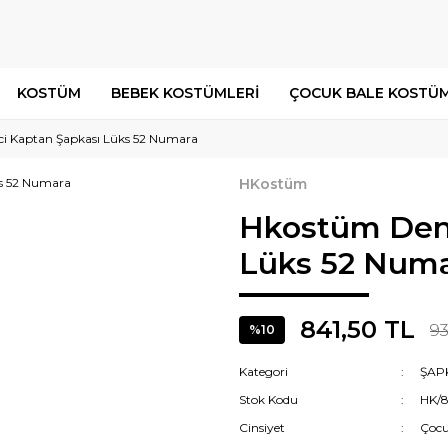
KOSTÜM
BEBEK KOSTÜMLERİ
ÇOCUK BALE KOSTÜM
i Kaptan Şapkası Lüks 52 Numara
HKostüm
Hkostüm Deni
Lüks 52 Num
841,50 TL
93
%10
Kategori
ŞAP
Stok Kodu
HK/8
Cinsiyet
Çoc