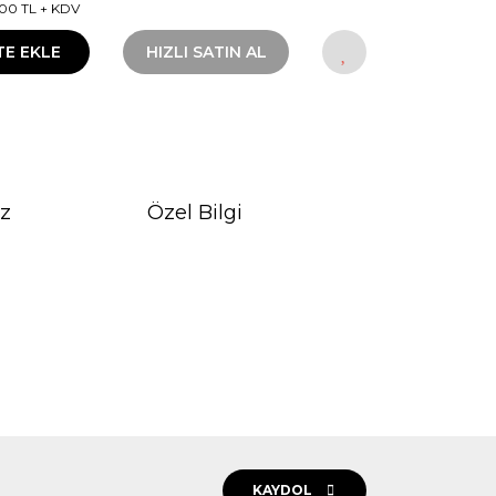
00 TL + KDV
TE EKLE
HIZLI SATIN AL
iz
Özel Bilgi
rak tarafımıza iletebilirsiniz.
KAYDOL