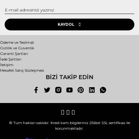
Yorum Yaz
Ürün resmi kalitesiz, bozuk veya görüntülenemiyor.
Ürün açıklamasında eksik bilgiler bulunuyor.
KAYDOL
Ürün bilgilerinde hatalar bulunuyor.
Ürün fiyatı diğer sitelerden daha pahalı.
Ödeme ve Teslimat
Gizlilik ve Güvenlik
Bu ürüne benzer farklı alternatifler olmalı.
Garanti Şartları
İade Şartları
İletişim
Mesafeli Satış Sözleşmesi
BİZİ TAKİP EDİN
Gönder
© Tüm hakları saklıdır. Kredi kartı bilgileriniz 256bit SSL sertifikası ile
korunmaktadır.