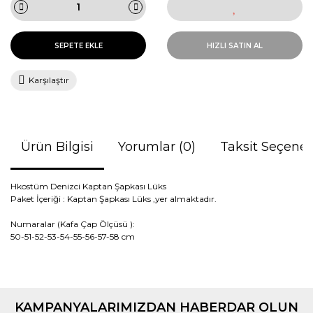
SEPETE EKLE
HIZLI SATIN AL
Karşılaştır
Ürün Bilgisi
Yorumlar (0)
Taksit Seçenek
Hkostüm Denizci Kaptan Şapkası Lüks
Paket İçeriği :
Kaptan Şapkası Lüks
,
yer almaktadır.
Numaralar (Kafa Çap Ölçüsü ):
50-51-52-53-54-55-56-57-58 cm
Bu ürünün fiyat bilgisi, resim, ürün açıklamalarında ve diğer
Beyaz
konularda yetersiz gördüğünüz noktaları öneri formunu
Bu ürüne ilk yorumu siz yapın!
kullanarak tarafımıza iletebilirsiniz.
KAMPANYALARIMIZDAN HABERDAR OLUN
Görüş ve önerileriniz için teşekkür ederiz.