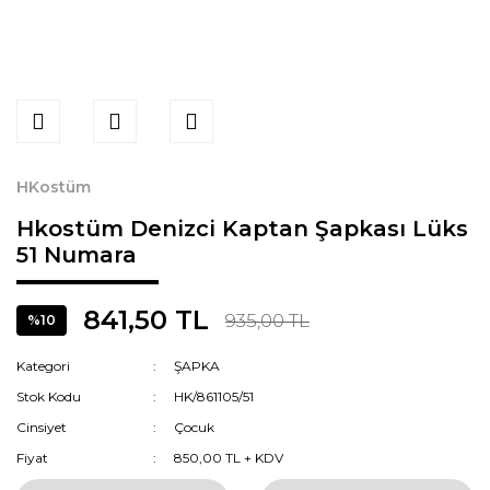
HKostüm
Hkostüm Denizci Kaptan Şapkası Lüks
51 Numara
841,50 TL
935,00 TL
%10
Kategori
ŞAPKA
Stok Kodu
HK/861105/51
Cinsiyet
Çocuk
Fiyat
850,00 TL + KDV